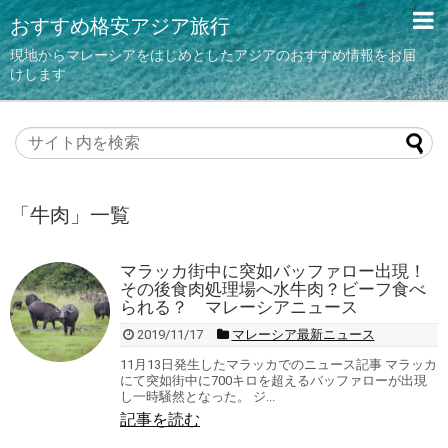
おすすめ格安アジア旅行
現地からマレーシアをはじめとしたアジアのおすすめ情報をお届
けします
「
牛肉
」
一覧
マラッカ街中に突如バッファロー出現！
その後食肉処理場へ水牛肉？ビーフ食べ
られる？ マレーシアニュース
2019/11/17
マレーシア最新ニュース
11月13日発生したマラッカでのニュース記事 マラッカ
にて突如街中に700キロを超えるバッファローが出現
し一時騒然となった。 ジ...
記事を読む