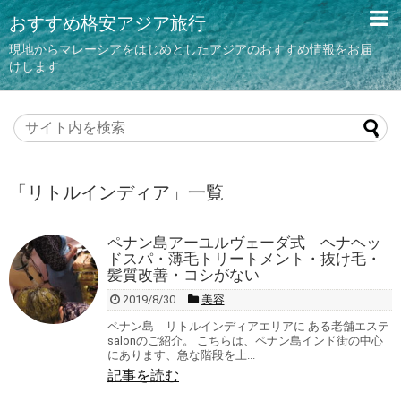
おすすめ格安アジア旅行
現地からマレーシアをはじめとしたアジアのおすすめ情報をお届
けします
「
リトルインディア
」
一覧
ペナン島アーユルヴェーダ式 ヘナヘッ
ドスパ・薄毛トリートメント・抜け毛・
髪質改善・コシがない
2019/8/30
美容
ペナン島 リトルインディアエリアに ある老舗エステ
salonのご紹介。 こちらは、ペナン島インド街の中心
にあります、急な階段を上...
記事を読む