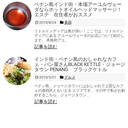
ペナン島インド街・本場アーユルヴェー
ダならホットオイルヘッドマッサージ！
エステ 在住者がおススメ
2019/8/24
美容
リトルインディアは奥が深い！ここでは、リトルイン
ディアにある アユールヴェーダのお店について紹介し
ます。 本格的アユ...
記事を読む
インド街・ペナン島のおしゃれなカフ
ェ・パン屋さんBLACK KETTLE・ジョージ
タウン PENANG ブラックケトル
2019/5/31
グルメ
ペナン島、ジョージタウンにはおしゃれで上質なカフ
ェの激戦区ともいえる エリアです。 その中で私がお勧
めするこちら、ジョージタウン...
記事を読む