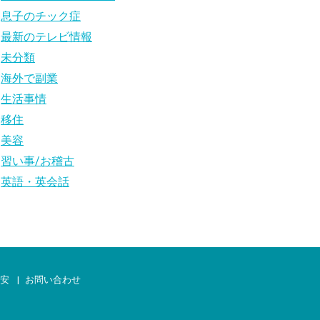
息子のチック症
最新のテレビ情報
未分類
海外で副業
生活事情
移住
美容
習い事/お稽古
英語・英会話
治安
お問い合わせ