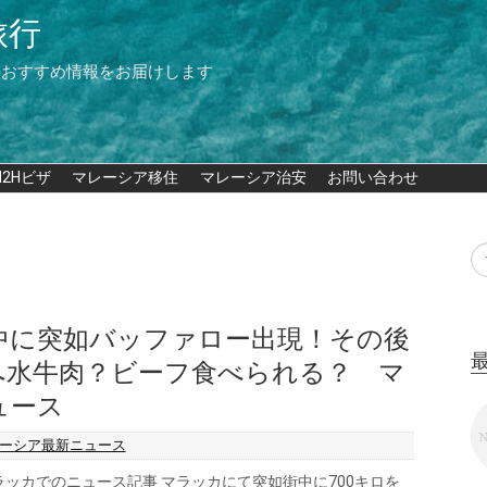
旅行
のおすすめ情報をお届けします
M2Hビザ
マレーシア移住
マレーシア治安
お問い合わせ
中に突如バッファロー出現！その後
へ水牛肉？ビーフ食べられる？ マ
ュース
ーシア最新ニュース
マラッカでのニュース記事 マラッカにて突如街中に700キロを