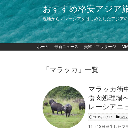
おすすめ格安アジア
現地からマレーシアをはじめとしたアジア
ホーム
最新ニュース
美容・マッサージ
M
「
マラッカ
」
一覧
マラッカ街
食肉処理場
レーシアニ
2019/11/17
マレ
11月13日発生した