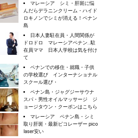
マレーシア シミ・肝斑に悩
んだらデラニンクリーム・ハイド
ロキノンでシミが消える！ペナン
島
日本人妻駐在員・人間関係が
ドロドロ マレーシアペナン…駐
在員ママ 日本人学校は気を付け
て
ペナンでの移住・就職・子供
の学校選び インターナショナル
スクール選び・
ペナン島・ジャグジーサウナ
スパ・男性オイルマッサージ ジ
ョージタウン・クーポンはこちら
マレーシア ペナン島・シミ
取り肝斑・最新ピコレーザー pico
laser安い