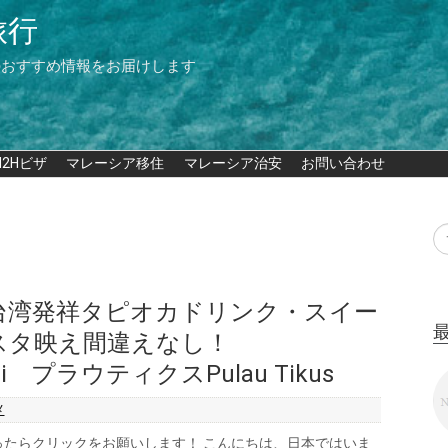
旅行
のおすすめ情報をお届けします
M2Hビザ
マレーシア移住
マレーシア治安
お問い合わせ
台湾発祥タピオカドリンク・スイー
スタ映え間違えなし！
mini プラウティクスPulau Tikus
メ
ったらクリックをお願いします！ こんにちは、日本ではいま