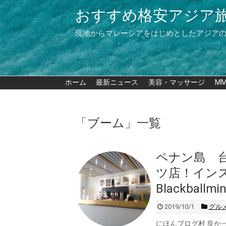
おすすめ格安アジア
現地からマレーシアをはじめとしたアジア
ホーム
最新ニュース
美容・マッサージ
M
「
ブーム
」
一覧
ペナン島 
ツ店！イン
Blackball
2019/10/1
グル
にほんブログ村 良か