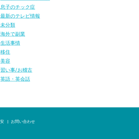
息子のチック症
最新のテレビ情報
未分類
海外で副業
生活事情
移住
美容
習い事/お稽古
英語・英会話
治安
お問い合わせ