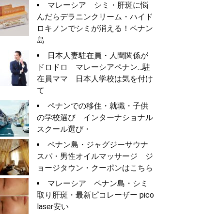
マレーシア シミ・肝斑に悩
んだらデラニンクリーム・ハイド
ロキノンでシミが消える！ペナン
島
日本人妻駐在員・人間関係が
ドロドロ マレーシアペナン…駐
在員ママ 日本人学校は気を付け
て
ペナンでの移住・就職・子供
の学校選び インターナショナル
スクール選び・
ペナン島・ジャグジーサウナ
スパ・男性オイルマッサージ ジ
ョージタウン・クーポンはこちら
マレーシア ペナン島・シミ
取り肝斑・最新ピコレーザー pico
laser安い