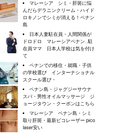
マレーシア シミ・肝斑に悩
んだらデラニンクリーム・ハイド
ロキノンでシミが消える！ペナン
島
日本人妻駐在員・人間関係が
ドロドロ マレーシアペナン…駐
在員ママ 日本人学校は気を付け
て
ペナンでの移住・就職・子供
の学校選び インターナショナル
スクール選び・
ペナン島・ジャグジーサウナ
スパ・男性オイルマッサージ ジ
ョージタウン・クーポンはこちら
マレーシア ペナン島・シミ
取り肝斑・最新ピコレーザー pico
laser安い