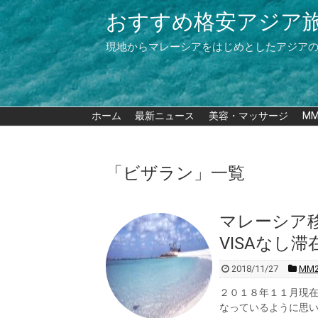
おすすめ格安アジア
現地からマレーシアをはじめとしたアジア
ホーム
最新ニュース
美容・マッサージ
M
「
ビザラン
」
一覧
マレーシア移
VISAなし
2018/11/27
MM
２０１８年１１月現在
なっているように思いま