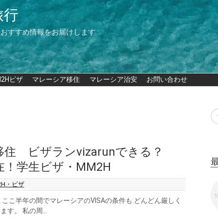
旅行
のおすすめ情報をお届けします
M2Hビザ
マレーシア移住
マレーシア治安
お問い合わせ
住 ビザランvizarunできる？
滞在！学生ビザ・MM2H
2H・ビザ
 ここ半年の間でマレーシアのVISAの条件も どんどん厳しく
す。 私の周...