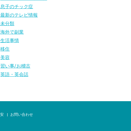
息子のチック症
最新のテレビ情報
未分類
海外で副業
生活事情
移住
美容
習い事/お稽古
英語・英会話
治安
お問い合わせ