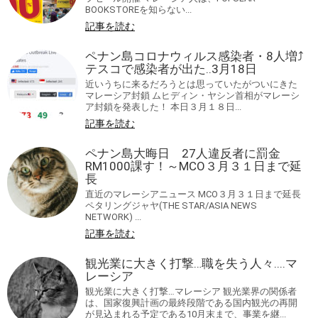
BOOKSTOREを知らない...
記事を読む
ペナン島コロナウィルス感染者・8人増⤴
テスコで感染者が出た‥3月18日
近いうちに来るだろうとは思っていたがついにきた
マレーシア封鎖 ムヒディン・ヤシン首相がマレーシ
ア封鎖を発表した！ 本日３月１８日...
記事を読む
ペナン島大晦日 27人違反者に罰金
RM1000課す！～MCO３月３１日まで延
長
直近のマレーシアニュース MCO３月３１日まで延長
ペタリングジャヤ(THE STAR/ASIA NEWS
NETWORK) ...
記事を読む
観光業に大きく打撃…職を失う人々‥‥マ
レーシア
観光業に大きく打撃…マレーシア 観光業界の関係者
は、国家復興計画の最終段階である国内観光の再開
が見込まれる予定である10月末まで、事業を継...