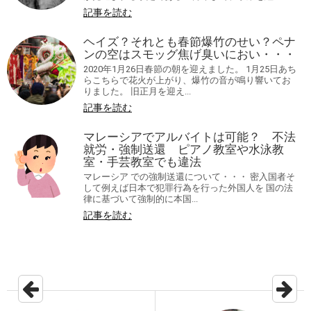
記事を読む
ヘイズ？それとも春節爆竹のせい？ペナ
ンの空はスモッグ焦げ臭いにおい・・・
2020年1月26日春節の朝を迎えました。 1月25日あち
らこちらで花火が上がり、爆竹の音が鳴り響いてお
りました。 旧正月を迎え...
記事を読む
マレーシアでアルバイトは可能？ 不法
就労・強制送還 ピアノ教室や水泳教
室・手芸教室でも違法
マレーシア での強制送還について・・・ 密入国者そ
して例えば日本で犯罪行為を行った外国人を 国の法
律に基づいて強制的に本国...
記事を読む