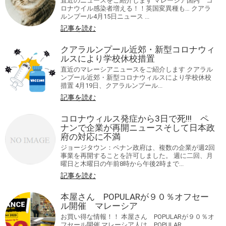
直近のニュースをご紹介します マレーシア国内 コ
ロナウイル感染者増える！！英国変異種も… クアラ
ルンプール4月15日ニュース ...
記事を読む
クアラルンプール近郊・新型コロナウィ
ルスにより学校休校措置
直近のマレーシアニュースをご紹介します クアラル
ンプール近郊・新型コロナウィルスにより学校休校
措置 4月19日、クアラルンプール...
記事を読む
コロナウィルス発症から3日で死!!! ペ
ナンで企業が再開ニュースそして日本政
府の対応に不満
ジョージタウン：ペナン政府は、複数の企業が週2回
事業を再開することを許可しました。 週に二回、月
曜日と木曜日の午前8時から午後2時まで...
記事を読む
本屋さん POPULARが９０％オフセー
ル開催 マレーシア
お買い得な情報！！ 本屋さん POPULARが９０％オ
フセール開催 マレーシア人は、POPULAR