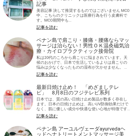
記事
美容記事 決して推奨するものではございません MCO
中、こちらのクリニックは医療行為を行う皮膚科で
す。MCO期間中も...
記事を読む
ペナン島で肩こり・膝痛・腰痛ならマッ
サージは治らない！男性ＯＫ温灸磁気治
療・カイロプラクティック接骨院
私は20代のころから肩こりに悩まされています。天
候のおかげで、日本で生活しているよりは肩こりの
悩みは少なくなったものの湿布が欠かせません。 ...
記事を読む
最新日焼け止め！ 「めざましテレ
ビ」 8月8日のフジテレビ系列
日本では、質の高い日焼け止め製品が数多く存在し
ます。日本の日焼け止めは、高いUV防御効果だけで
なく、肌に優しい成分や快適な使い心地が特徴です...
記事を読む
ペナン島 アーユルヴェーダayurvedaヘ
ッドヘナトリートメントマッサージ美