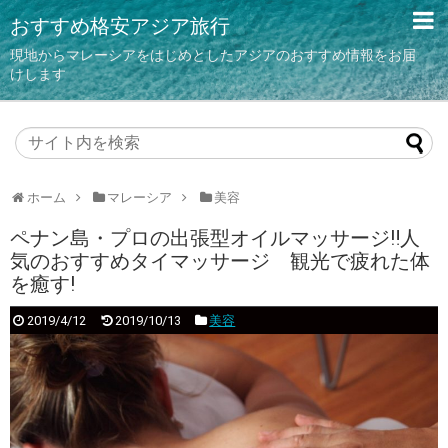
おすすめ格安アジア旅行
現地からマレーシアをはじめとしたアジアのおすすめ情報をお届
けします
ホーム
マレーシア
美容
ペナン島・プロの出張型オイルマッサージ‼人
気のおすすめタイマッサージ 観光で疲れた体
を癒す!
2019/4/12
2019/10/13
美容