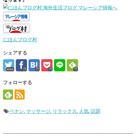
にほんブログ村
シェアする
error
フォローする
ペナン
,
マッサージ
,
リラックス
,
人気
,
話題