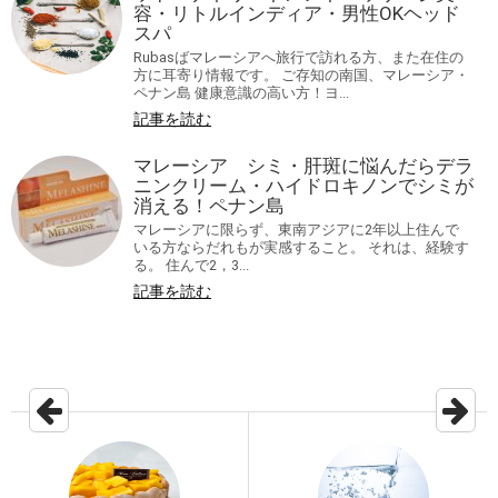
容・リトルインディア・男性OKヘッド
スパ
Rubasばマレーシアへ旅行で訪れる方、また在住の
方に耳寄り情報です。 ご存知の南国、マレーシア・
ペナン島 健康意識の高い方！ヨ...
記事を読む
マレーシア シミ・肝斑に悩んだらデラ
ニンクリーム・ハイドロキノンでシミが
消える！ペナン島
マレーシアに限らず、東南アジアに2年以上住んで
いる方ならだれもが実感すること。 それは、経験す
る。 住んで2，3...
記事を読む