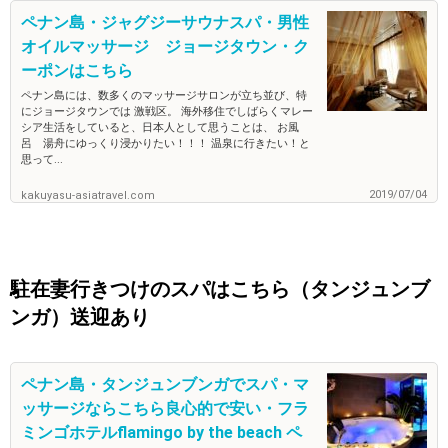
ペナン島・ジャグジーサウナスパ・男性
オイルマッサージ ジョージタウン・ク
ーポンはこちら
ペナン島には、数多くのマッサージサロンが立ち並び、特
にジョージタウンでは 激戦区。 海外移住でしばらくマレー
シア生活をしていると、日本人として思うことは、 お風
呂 湯舟にゆっくり浸かりたい！！！ 温泉に行きたい！と
思って...
2019/07/04
kakuyasu-asiatravel.com
駐在妻行きつけのスパはこちら（タンジュンブ
ンガ）送迎あり
ペナン島・タンジュンブンガでスパ・マ
ッサージならこちら良心的で安い・フラ
ミンゴホテルflamingo by the beach ペ