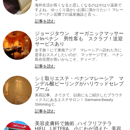
海外生活が長くなると恋しくなるのはやはり温泉で
すよね。 ゆっくり温かいお湯に漬かりたい！ マレー
シアペナン近隣での温泉施設と言っ...
記事を読む
ジョージタウン オーガニックマッサー
ジInペナン 男性客も スクラブ！送迎
サービスあり
女子旅！にて東南アジア マレーシアへ訪れた方に
是非おススメしたいのが、 マッサージです。 ペナン
島在住歴が長いからこそ、ディープ...
記事を読む
シミ取りエステ・ペナンマレーシア マ
ンデル酸ピーリングがハリウッドセレブ
ブーム
美容記事。 さてさて、以前にもご紹介したプラウテ
ィクスにあるエステサロン！ Germaine Beauty
Slimming C...
記事を読む
美容皮膚科で施術…ハイフリフテラ
HIFU LIFTERA 小じわが消えた…美容