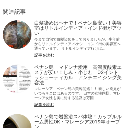
関連記事
白髪染めはヘナで！ペナン島安い！美容
室はリトルインディア・インド街がアツ
い
今まで自宅で白髪染めをしておりましたが、半年前
からリトルインディア ペナン インド街の美容室へ
通っています。 リトルインディア行けば...
記事を読む
ペナン島 マドンナ愛用 高濃度酸素エ
ステが安い！しみ・小じわ O2イント
ラシューティカル アンチエイジング美
容法
マレーシア ペナン島の美容開拓！！ 新しい発見が
いつもそこにはあるのです。 日本の女性同様、マレ
ーシア女性も美に対する追及は万国...
記事を読む
ペナン島で岩盤浴スパ体験！カップルル
ーム男性OK・マレーシア2019年オープ
ン