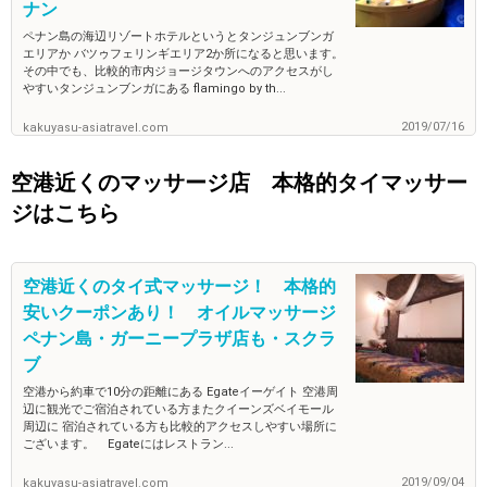
ナン
ペナン島の海辺リゾートホテルというとタンジュンブンガ
エリアか バツゥフェリンギエリア2か所になると思います。
その中でも、比較的市内ジョージタウンへのアクセスがし
やすいタンジュンブンガにある flamingo by th...
2019/07/16
kakuyasu-asiatravel.com
空港近くのマッサージ店 本格的タイマッサー
ジはこちら
空港近くのタイ式マッサージ！ 本格的
安いクーポンあり！ オイルマッサージ
ペナン島・ガーニープラザ店も・スクラ
ブ
空港から約車で10分の距離にある Egateイーゲイト 空港周
辺に観光でご宿泊されている方またクイーンズベイモール
周辺に 宿泊されている方も比較的アクセスしやすい場所に
ございます。 Egateにはレストラン...
2019/09/04
kakuyasu-asiatravel.com