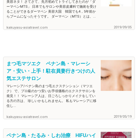
美容ネタ！ さてさて、先月初めてトライしてきたのが「ダ
ーマペンMTS」 日本でもサロンや美容皮膚科で施術を受け
ることができるダーマペン 美容大国 韓国でも4，5年前か
らブームになったそうです。 ダーマペン（MTS）とは、...
2019/09/05
kakuyasu-asiatravel.com
まつ毛マツエク ペナン島・マレーシ
ア・安い・上手！駐在員妻行きつけの人
気エステサロン
マレーシア/ペナン島のまつ毛エクステンション（マツエ
ク） で、プロ級のかつ安いお手頃価格のエクステサロンを
発見！！ マレーシア人は、日ごろしっかりメイクをしてい
る方の方は、 珍しいかもしれません。 私もマレーシアに移
住し...
2019/05/19
kakuyasu-asiatravel.com
ペナン島・たるみ・しわ治療 HIFUハイ