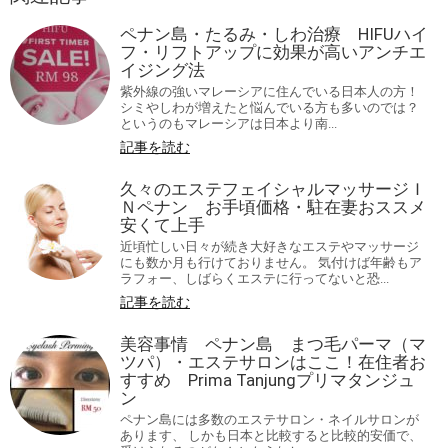
ペナン島・たるみ・しわ治療 HIFUハイ
フ・リフトアップに効果が高いアンチエ
イジング法
紫外線の強いマレーシアに住んでいる日本人の方！
シミやしわが増えたと悩んでいる方も多いのでは？
というのもマレーシアは日本より南...
記事を読む
久々のエステフェイシャルマッサージＩ
Ｎペナン お手頃価格・駐在妻おススメ
安くて上手
近頃忙しい日々が続き大好きなエステやマッサージ
にも数か月も行けておりません。 気付けば年齢もア
ラフォー、しばらくエステに行ってないと恐...
記事を読む
美容事情 ペナン島 まつ毛パーマ（マ
ツパ）・エステサロンはここ！在住者お
すすめ Prima Tanjungプリマタンジュ
ン
ペナン島には多数のエステサロン・ネイルサロンが
あります、 しかも日本と比較すると比較的安価で、