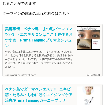
じることができます
ダーマペンの施術の流れや料金はこちら
美容事情 ペナン島 まつ毛パーマ（マ
ツパ）・エステサロンはここ！在住者お
すすめ Prima Tanjungプリマタンジュ
ン
ペナン島には多数のエステサロン・ネイルサロンがありま
す、 しかも日本と比較すると比較的安価で、受けられるの
がなんともうれしいいですよね 駐在妻の方や移住組の方も
月に一度、ネイルにマツエク・マッサージを 楽しんでいる
方もい...
2019/05/31
kakuyasu-asiatravel.com
ペナン島でダーマペンエステ‼ ニキビ
跡・たるみ・しわに効くエイジングケア
治療/Prima Tanjungガーニープラザ