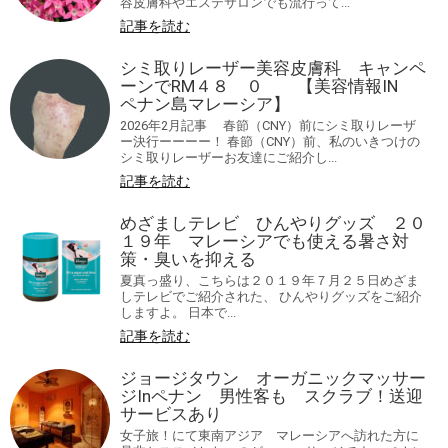
容皮膚科やエステサロンでも流行って...
記事を読む
シミ取りレーザー美容皮膚科 キャンペ
ーンでRM４８ ０ 【美容情報IN
ペナン島マレーシア】
2026年2月記事 春節（CNY）前にシミ取りレーザ
ー決行ーーーー！ 春節（CNY）前、私のいきつけの
シミ取りレーザーお友達にご紹介し...
記事を読む
めざましテレビ ひんやりグッズ ２０
１９年 マレーシアでも使える暑さ対
策・臭いを抑える
夏真っ盛り、こちらは２０１９年７月２５日めざま
しテレビでご紹介された、 ひんやりグッズをご紹介
しますよ。 日本で...
記事を読む
ジョージタウン オーガニックマッサー
ジInペナン 男性客も スクラブ！送迎
サービスあり
女子旅！にて東南アジア マレーシアへ訪れた方に