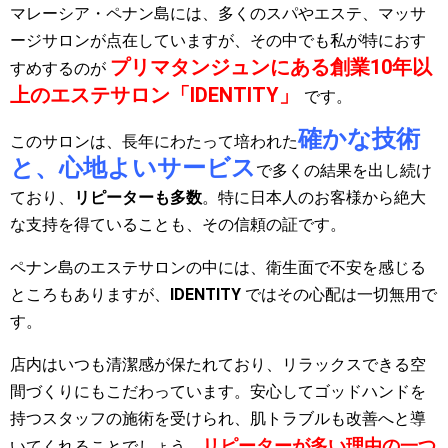
マレーシア・ペナン島には、多くのスパやエステ、マッサ
ージサロンが点在していますが、その中でも私が特におす
プリマタンジュンにある創業10年以
すめするのが
上のエステサロン「IDENTITY」
です。
確かな技術
このサロンは、長年にわたって培われた
と、心地よいサービス
で多くの結果を出し続け
ており、
リピーターも多数
。特に日本人のお客様から絶大
な支持を得ていることも、その信頼の証です。
ペナン島のエステサロンの中には、衛生面で不安を感じる
ところもありますが、
IDENTITY
ではその心配は一切無用で
す。
店内はいつも清潔感が保たれており、リラックスできる空
間づくりにもこだわっています。安心してゴッドハンドを
持つスタッフの施術を受けられ、肌トラブルも改善へと導
リピーターが多い理由の一つ
いてくれることでしょう。