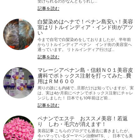
受けられるのがなんともうれし...
記事を読む
白髪染めはヘナで！ペナン島安い！美容
室はリトルインディア・インド街がアツ
い
今まで自宅で白髪染めをしておりましたが、半年前
からリトルインディア ペナン インド街の美容室へ
通っています。 リトルインディア行けば...
記事を読む
マレーシアペナン島・信頼ＮＯ１美容皮
膚科でボトックス注射を打ってみた…費
用はＲＭ６００
周りの誰にも内緒で…旦那だけは知っていますが、実
は、実は4か月前にペナンでボトックス注射にチャレ
ンジしました！ 日本でも10年前ほど前...
記事を読む
ペナンでエステ おススメ美容！若返
り しわ・毛穴が消えます！
美容記事 こちらのブログでも過去に書きましたが、
今ハマっているダーマペン治療MTS、、 日本でも美