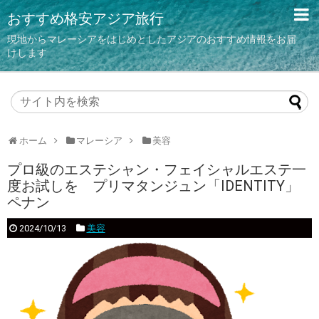
おすすめ格安アジア旅行
現地からマレーシアをはじめとしたアジアのおすすめ情報をお届
けします
ホーム
マレーシア
美容
プロ級のエステシャン・フェイシャルエステ一
度お試しを プリマタンジュン「IDENTITY」
ペナン
2024/10/13
美容