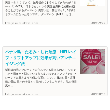
美容ネタ！ さてさて、先月初めてトライしてきたのが「ダ
ーマペンMTS」 日本でもサロンや美容皮膚科で施術を受け
ることができるダーマペン 美容大国 韓国でも4，5年前か
らブームになったそうです。 ダーマペン（MTS）とは、...
2019/09/05
kakuyasu-asiatravel.com
ペナン島・たるみ・しわ治療 HIFUハイ
フ・リフトアップに効果が高いアンチエ
イジング法
紫外線の強いマレーシアに住んでいる日本人の方！ シミや
しわが増えたと悩んでいる方も多いのでは？ というのもマ
レーシアは日本より南側に位置しており、日差し量・紫外
線の量は 日本の４倍とも言われているようです。 私も毎日
気を...
2019/08/12
kakuyasu-asiatravel.com