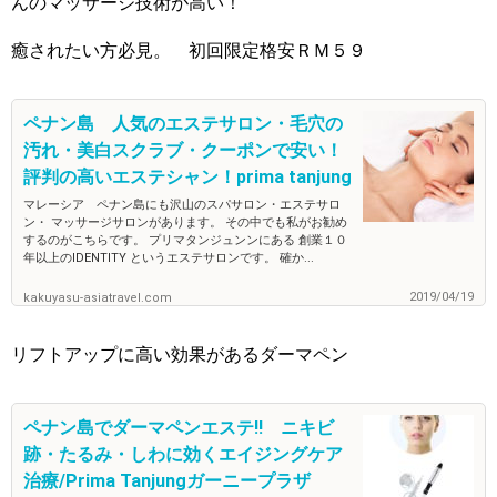
んのマッサージ技術が高い！
癒されたい方必見。 初回限定格安ＲＭ５９
ペナン島 人気のエステサロン・毛穴の
汚れ・美白スクラブ・クーポンで安い！
評判の高いエステシャン！prima tanjung
マレーシア ペナン島にも沢山のスパサロン・エステサロ
ン・ マッサージサロンがあります。 その中でも私がお勧め
するのがこちらです。 プリマタンジュンンにある 創業１０
年以上のIDENTITY というエステサロンです。 確か...
2019/04/19
kakuyasu-asiatravel.com
リフトアップに高い効果があるダーマペン
ペナン島でダーマペンエステ‼ ニキビ
跡・たるみ・しわに効くエイジングケア
治療/Prima Tanjungガーニープラザ