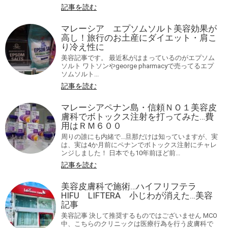
記事を読む
マレーシア エプソムソルト美容効果が
高し！旅行のお土産にダイエット・肩こ
り冷え性に
美容記事です。 最近私がはまっているのがエプソム
ソルト ワトソンやgeorge pharmacyで売ってるエプ
ソムソルト...
記事を読む
マレーシアペナン島・信頼ＮＯ１美容皮
膚科でボトックス注射を打ってみた…費
用はＲＭ６００
周りの誰にも内緒で…旦那だけは知っていますが、実
は、実は4か月前にペナンでボトックス注射にチャレ
ンジしました！ 日本でも10年前ほど前...
記事を読む
美容皮膚科で施術…ハイフリフテラ
HIFU LIFTERA 小じわが消えた…美容
記事
美容記事 決して推奨するものではございません MCO
中、こちらのクリニックは医療行為を行う皮膚科で