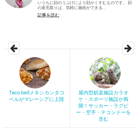
いうちに顔のうぶげにより顔がくすむものです。 顔
の産毛取りは、気軽に施術ができる...
記事を読む
Taco bellメキシカンタコ
屋内型娯楽施設カラオ
ベルがマレーシアに上陸
ケ・スポーツ施設が再
開！サッカー・ラグビ
ー・空手・テコンドーを
含む