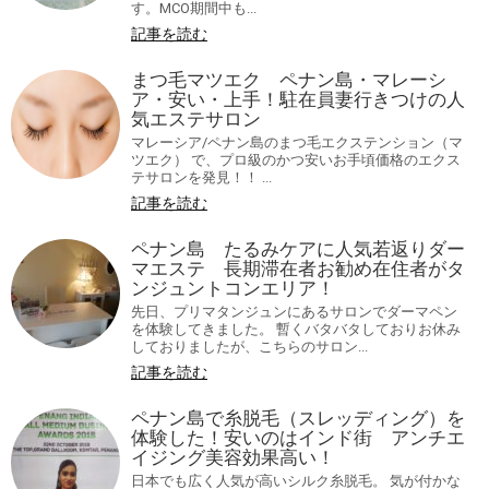
す。MCO期間中も...
記事を読む
まつ毛マツエク ペナン島・マレーシ
ア・安い・上手！駐在員妻行きつけの人
気エステサロン
マレーシア/ペナン島のまつ毛エクステンション（マ
ツエク） で、プロ級のかつ安いお手頃価格のエクス
テサロンを発見！！ ...
記事を読む
ペナン島 たるみケアに人気若返りダー
マエステ 長期滞在者お勧め在住者がタ
ンジュントコンエリア！
先日、プリマタンジュンにあるサロンでダーマペン
を体験してきました。 暫くバタバタしておりお休み
しておりましたが、こちらのサロン...
記事を読む
ペナン島で糸脱毛（スレッディング）を
体験した！安いのはインド街 アンチエ
イジング美容効果高い！
日本でも広く人気が高いシルク糸脱毛。 気が付かな