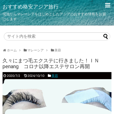
おすすめ格安アジア旅行
現地からマレーシアをはじめとしたアジアのおすすめ情報をお届
けします
ホーム
マレーシア
美容
久々にまつ毛エクステに行きました！ＩＮ
penang コロナ以降エステサロン再開
2020/7/2
2024/10/10
美容