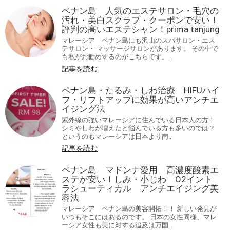
ペナン島 人気のエステサロン・毛穴の
汚れ・美白スクラブ・クーポンで安い！
評判の高いエステシャン！prima tanjung
マレーシア ペナン島にも沢山のスパサロン・エス
テサロン・ マッサージサロンがあります。 その中で
も私がお勧めするのがこちらです。...
記事を読む
ペナン島・たるみ・しわ治療 HIFUハイ
フ・リフトアップに効果が高いアンチエ
イジング法
紫外線の強いマレーシアに住んでいる日本人の方！
シミやしわが増えたと悩んでいる方も多いのでは？
というのもマレーシアは日本より南...
記事を読む
ペナン島 マドンナ愛用 高濃度酸素エ
ステが安い！しみ・小じわ O2イント
ラシューティカル アンチエイジング美
容法
マレーシア ペナン島の美容開拓！！ 新しい発見が
いつもそこにはあるのです。 日本の女性同様、マレ
ーシア女性も美に対する追及は万国...