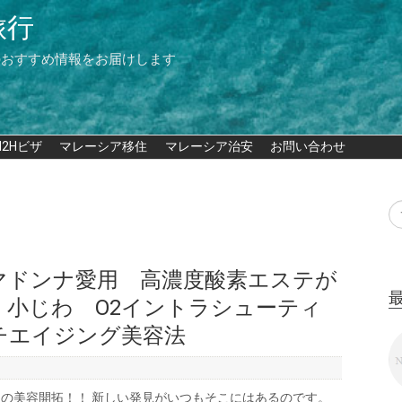
旅行
のおすすめ情報をお届けします
M2Hビザ
マレーシア移住
マレーシア治安
お問い合わせ
マドンナ愛用 高濃度酸素エステが
・小じわ O2イントラシューティ
チエイジング美容法
の美容開拓！！ 新しい発見がいつもそこにはあるのです。