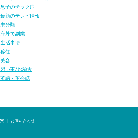
息子のチック症
最新のテレビ情報
未分類
海外で副業
生活事情
移住
美容
習い事/お稽古
英語・英会話
治安
お問い合わせ