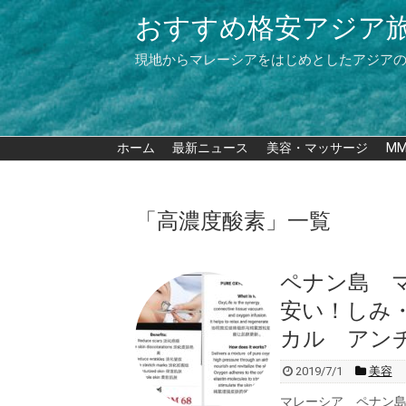
おすすめ格安アジア
現地からマレーシアをはじめとしたアジア
ホーム
最新ニュース
美容・マッサージ
M
「
高濃度酸素
」
一覧
ペナン島 
安い！しみ
カル アン
2019/7/1
美容
マレーシア ペナン島