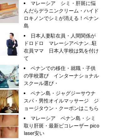
マレーシア シミ・肝斑に悩
んだらデラニンクリーム・ハイド
ロキノンでシミが消える！ペナン
島
日本人妻駐在員・人間関係が
ドロドロ マレーシアペナン…駐
在員ママ 日本人学校は気を付け
て
ペナンでの移住・就職・子供
の学校選び インターナショナル
スクール選び・
ペナン島・ジャグジーサウナ
スパ・男性オイルマッサージ ジ
ョージタウン・クーポンはこちら
マレーシア ペナン島・シミ
取り肝斑・最新ピコレーザー pico
laser安い