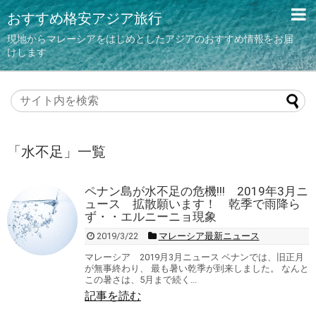
おすすめ格安アジア旅行
現地からマレーシアをはじめとしたアジアのおすすめ情報をお届
けします
「
水不足
」
一覧
ペナン島が水不足の危機!!! 2019年3月ニ
ュース 拡散願います！ 乾季で雨降ら
ず・・エルニーニョ現象
2019/3/22
マレーシア最新ニュース
マレーシア 2019月3月ニュース ペナンでは、旧正月
が無事終わり、 最も暑い乾季が到来しました。 なんと
この暑さは、5月まで続く...
記事を読む