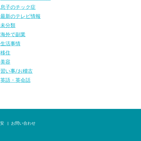
息子のチック症
最新のテレビ情報
未分類
海外で副業
生活事情
移住
美容
習い事/お稽古
英語・英会話
治安
お問い合わせ