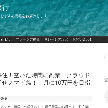
旅行
のおすすめ情報をお届けします
M2Hビザ
マレーシア移住
マレーシア治安
お問い合わせ
移住！空いた時間に副業 クラウド
指せノマド族！ 月に10万円を目指
で副業
アジアに留学中の学生さん・ 母子留学のお母さま・駐在妻