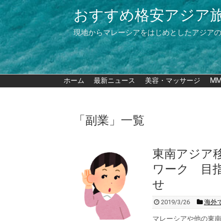
おすすめ格安アジア
現地からマレーシアをはじめとしたアジア
ホーム
最新ニュース
美容・マッサージ
M
「
副業
」
一覧
東南アジア
ワーク 目
せ
2019/3/26
海外
マレーシアや他の東南