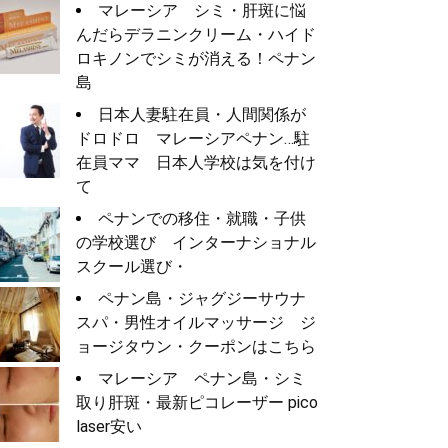
マレーシア シミ・肝斑に悩
んだらデラニンクリーム・ハイド
ロキノンでシミが消える！ペナン
島
日本人妻駐在員・人間関係が
ドロドロ マレーシアペナン…駐
在員ママ 日本人学校は気を付け
て
ペナンでの移住・就職・子供
の学校選び インターナショナル
スクール選び・
ペナン島・ジャグジーサウナ
スパ・男性オイルマッサージ ジ
ョージタウン・クーポンはこちら
マレーシア ペナン島・シミ
取り肝斑・最新ピコレーザー pico
laser安い