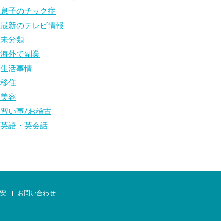
息子のチック症
最新のテレビ情報
未分類
海外で副業
生活事情
移住
美容
習い事/お稽古
英語・英会話
治安
お問い合わせ