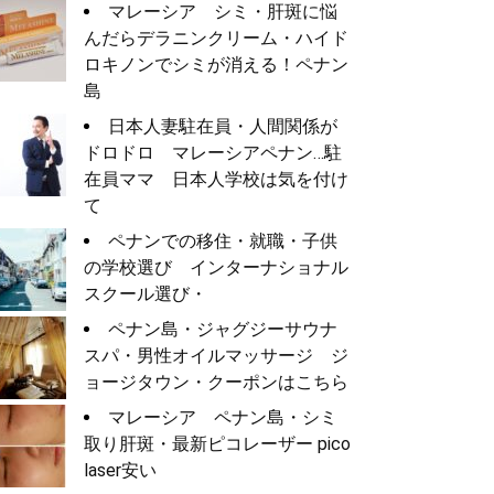
マレーシア シミ・肝斑に悩
んだらデラニンクリーム・ハイド
ロキノンでシミが消える！ペナン
島
日本人妻駐在員・人間関係が
ドロドロ マレーシアペナン…駐
在員ママ 日本人学校は気を付け
て
ペナンでの移住・就職・子供
の学校選び インターナショナル
スクール選び・
ペナン島・ジャグジーサウナ
スパ・男性オイルマッサージ ジ
ョージタウン・クーポンはこちら
マレーシア ペナン島・シミ
取り肝斑・最新ピコレーザー pico
laser安い