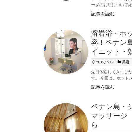
ーダのお店について紹介
記事を読む
溶岩浴・ホ
容！ペナン
イエット・
2019/7/19
美容
先日体験してきまし
す。 今回は、ホット
記事を読む
ペナン島・
マッサージ
ら