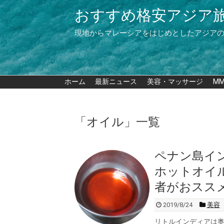
おすすめ格安アジア
現地からマレーシアをはじめとしたアジア
ホーム
最新ニュース
美容・マッサージ
M
「
オイル
」
一覧
ペナン島イ
ホットオイ
者がおスス
2019/8/24
美容
リトルインディアは奥