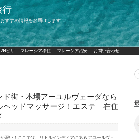
旅行
のおすすめ情報をお届けします
M2Hビザ
マレーシア移住
マレーシア治安
お問い合わせ
ンド街・本場アーユルヴェーダなら
ルヘッドマッサージ！エステ 在住
メ
が深い！ここでは、リトルインディアにある アユールヴェ