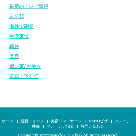
最新のテレビ情報
未分類
海外で副業
生活事情
移住
美容
習い事/お稽古
英語・英会話
ホーム
最新ニュース
美容・マッサージ
MM2Hビザ
マレーシア
移住
マレーシア治安
お問い合わせ
Copyright©
おすすめ格安アジア旅行
All Rights Reserved.