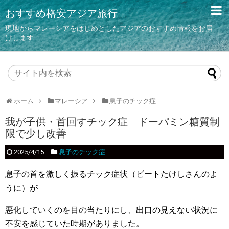
おすすめ格安アジア旅行
現地からマレーシアをはじめとしたアジアのおすすめ情報をお届
けします
ホーム
マレーシア
息子のチック症
我が子供・首回すチック症 ドーパミン糖質制
限で少し改善
2025/4/15
息子のチック症
息子の首を激しく振るチック症状（ビートたけしさんのよ
うに）が
悪化していくのを目の当たりにし、出口の見えない状況に
不安を感じていた時期がありました。