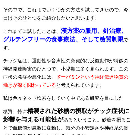
その中で、これまでいくつかの方法を試してきたので、今
日はそのひとつをご紹介したいと思います。
漢方薬の服用、針治療、
これまでに試したことは、
グルテンフリーの食事療法、そして糖質制限
で
す。
チック症は、運動性や音声性の突発的な反復動作が特徴の
神経発達障害のひとつで、小児期に多く見られます。この
症状の発症や悪化には、
ドーパミン
という神経伝達物質の
働きが深く関わっている
と考えられています。
私は色々ネット検索をしていく中である研究を目にした
精製された砂糖の摂取がチック症状に
糖質、特に
影響を与える可能性が
あるということ。砂糖を摂るこ
とで血糖値が急激に変動し、気分の不安定さや神経系の働