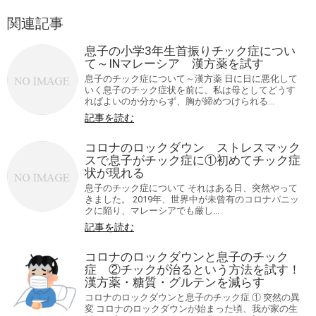
関連記事
息子の小学3年生首振りチック症につい
て～INマレーシア 漢方薬を試す
息子のチック症について～漢方薬 日に日に悪化して
いく息子のチック症状を前に、私は母としてどうす
ればよいのか分からず、胸が締めつけられる...
記事を読む
コロナのロックダウン ストレスマック
スで息子がチック症に①初めてチック症
状が現れる
息子のチック症について それはある日、突然やって
きました。 2019年、世界中が未曾有のコロナパニッ
クに陥り、マレーシアでも厳し...
記事を読む
コロナのロックダウンと息子のチック
症 ②チックが治るという方法を試す！
漢方薬・糖質・グルテンを減らす
コロナのロックダウンと息子のチック症 ① 突然の異
変 コロナのロックダウンが始まった頃、我が家の生