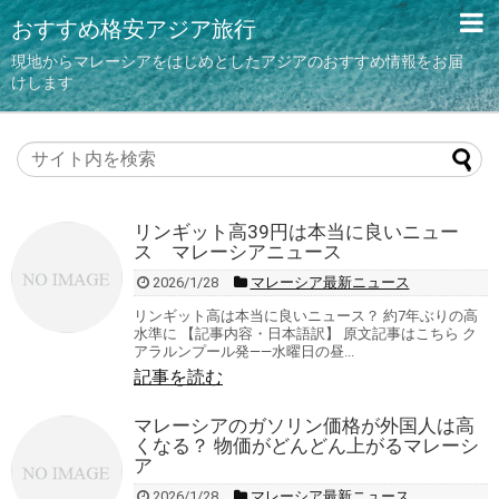
おすすめ格安アジア旅行
現地からマレーシアをはじめとしたアジアのおすすめ情報をお届
けします
リンギット高39円は本当に良いニュー
ス マレーシアニュース
2026/1/28
マレーシア最新ニュース
リンギット高は本当に良いニュース？ 約7年ぶりの高
水準に 【記事内容・日本語訳】 原文記事はこちら ク
アラルンプール発――水曜日の昼...
記事を読む
マレーシアのガソリン価格が外国人は高
くなる？ 物価がどんどん上がるマレーシ
ア
2026/1/28
マレーシア最新ニュース