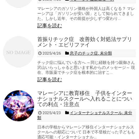
マレーシアのガソリン価格が外国人は高くなる？ マレ
ーシアは「ガソリンが安い国」として知られてきまし
た。しかし近年、その前提が少しずつ変わり...
記事を読む
首振りチック症 改善効く対処法サプリ
メント・エビリファイ
2025/4/26
息子のチック症
,
未分類
チック症に悩んでいる方へ ～同じ経験を持つ親御さん
沢山いらっしゃると思います私からのメッセージ～ 現
在、市販薬でチック症を根本的に治すこ...
記事を読む
マレーシアに教育移住 子供をインター
ナショナルスクールへ入れることについ
ての利点・注意点
2025/4/23
インターナショナルスクール
,
未分
類
日本の学校からマレーシア移住インターナショナルス
クールへの順応について 日本で不登校だった子どもも
適応可能・インターナショナル...