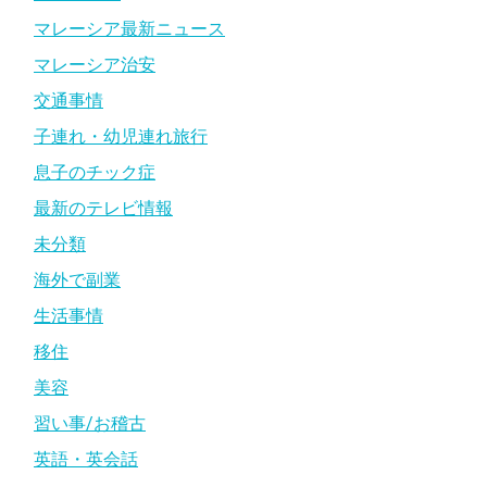
マレーシア最新ニュース
マレーシア治安
交通事情
子連れ・幼児連れ旅行
息子のチック症
最新のテレビ情報
未分類
海外で副業
生活事情
移住
美容
習い事/お稽古
英語・英会話