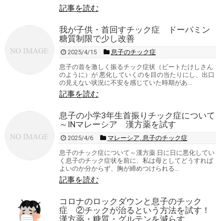
記事を読む
我が子供・首回すチック症 ドーパミン
糖質制限で少し改善
2025/4/15
息子のチック症
息子の首を激しく振るチック症状（ビートたけしさん
のように）が 悪化していくのを目の当たりにし、出口
の見えない状況に不安を感じていた時期があ...
記事を読む
息子の小学3年生首振りチック症について
～INマレーシア 漢方薬を試す
2025/4/6
マレーシア
,
息子のチック症
息子のチック症について～漢方薬 日に日に悪化してい
く息子のチック症状を前に、私は母としてどうすれば
よいのか分からず、胸が締めつけられる...
記事を読む
コロナのロックダウンと息子のチック
症 ②チックが治るという方法を試す！
漢方薬・糖質・グルテンを減らす