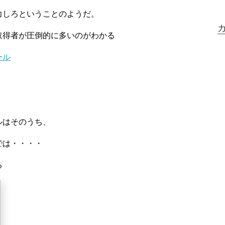
力しろということのようだ。
取得者が圧倒的に多いのがわかる
ール
ルはそのうち、
では・・・・
る