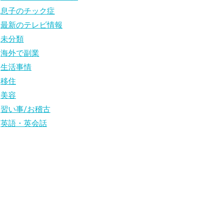
息子のチック症
最新のテレビ情報
未分類
海外で副業
生活事情
移住
美容
習い事/お稽古
英語・英会話