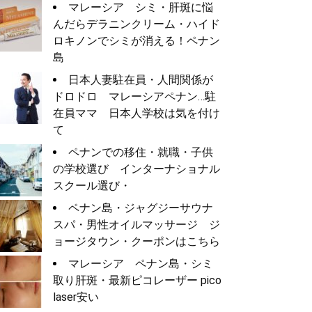
マレーシア シミ・肝斑に悩
んだらデラニンクリーム・ハイド
ロキノンでシミが消える！ペナン
島
日本人妻駐在員・人間関係が
ドロドロ マレーシアペナン…駐
在員ママ 日本人学校は気を付け
て
ペナンでの移住・就職・子供
の学校選び インターナショナル
スクール選び・
ペナン島・ジャグジーサウナ
スパ・男性オイルマッサージ ジ
ョージタウン・クーポンはこちら
マレーシア ペナン島・シミ
取り肝斑・最新ピコレーザー pico
laser安い