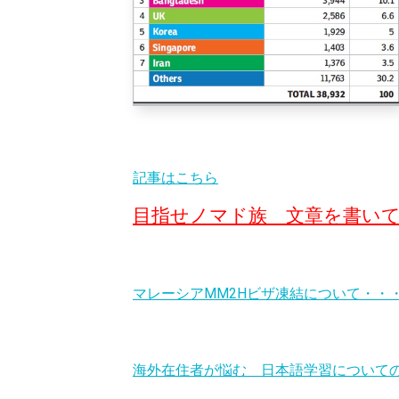
記事はこちら
目指せノマド族 文章を書い
マレーシアMM2Hビザ凍結について・・
海外在住者が悩む 日本語学習について