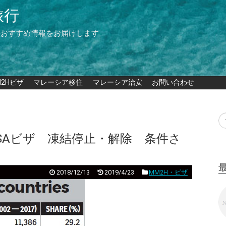
旅行
のおすすめ情報をお届けします
M2Hビザ
マレーシア移住
マレーシア治安
お問い合わせ
ISAビザ 凍結停止・解除 条件さ
2018/12/13
2019/4/23
MM2H・ビザ