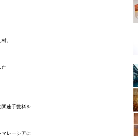
人材。
した
の関連手数料を
。
をマレーシアに