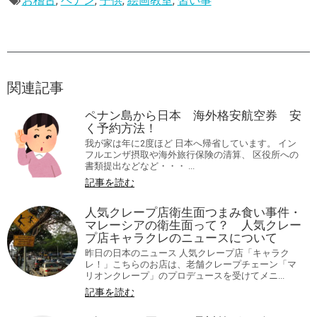
お稽古
,
ペナン
,
子供
,
絵画教室
,
習い事
関連記事
ペナン島から日本 海外格安航空券 安
く予約方法！
我が家は年に2度ほど 日本へ帰省しています。 イン
フルエンザ摂取や海外旅行保険の清算、 区役所への
書類提出などなど・・・ ...
記事を読む
人気クレープ店衛生面つまみ食い事件・
マレーシアの衛生面って？ 人気クレー
プ店キャラクレのニュースについて
昨日の日本のニュース 人気クレープ店「キャラク
レ！」こちらのお店は、老舗クレープチェーン「マ
リオンクレープ」のプロデュースを受けてメニ...
記事を読む