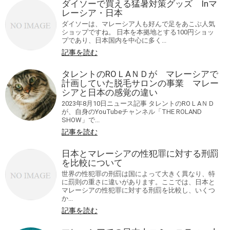
ダイソーで買える猛暑対策グッズ Inマ
レーシア・日本
ダイソーは、マレーシア人も好んで足をあこぶ人気
ショップですね。 日本を本拠地とする100円ショッ
プであり、日本国内を中心に多く...
記事を読む
タレントのROＬAＮＤが マレーシアで
計画していた脱毛サロンの事業 マレー
シアと日本の感覚の違い
2023年8月10日ニュース記事 タレントのROＬAＮＤ
が、自身のYouTubeチャンネル「THE ROLAND
SHOW」で...
記事を読む
日本とマレーシアの性犯罪に対する刑罰
を比較について
世界の性犯罪の刑罰は国によって大きく異なり、特
に罰則の重さに違いがあります。ここでは、日本と
マレーシアの性犯罪に対する刑罰を比較し、いくつ
か...
記事を読む