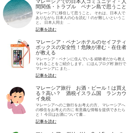
マレーシアでの日本人コミュニティ・人
間関係・トラブル ペナン島で思うこと
マレーシアに移住して思うこと。 それは、日本人で
ありながら 日本人の心を読む！のが難しいというこ
と。 日本人同士 ...
記事を読む
マレーシア・ペナンホテルのセイフティ
ボックスの安全性！危険が潜む・在住者
が教える
マレーシア・ペナンに住んでいる 経験者だから教え
られることをご紹介します。 にほんブログ村 旅行で
マレーシアに また...
記事を読む
マレーシア旅行 お酒・ビール！は買え
る？高い？ 酒税イスラム国 ランカウ
イ免税
マレーシアへのご旅行をお考えの方、 マレーシアへ
の移住をお考えの方に 有意義な情報を提供できたら
と！ 今日はお酒について書...
記事を読む