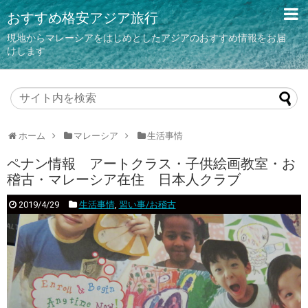
おすすめ格安アジア旅行
現地からマレーシアをはじめとしたアジアのおすすめ情報をお届
けします
ホーム
マレーシア
生活事情
ペナン情報 アートクラス・子供絵画教室・お
稽古・マレーシア在住 日本人クラブ
2019/4/29
生活事情
,
習い事/お稽古