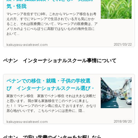
気・怪我
マレーシア在住すでに6年。これからマレーシア移住をお考
えの方、すでにマレーシアで生活されている方も気にかか
ること、それは医療費について… マレーシアの医療費は、ア
メリカのようにべらぼうに高額ではないものの海外生活に
おいて...
2021/03/22
kakuyasu-asiatravel.com
ペナン インターナショナルスクール事情について
ペナンでの移住・就職・子供の学校選
び インターナショナルスクール選び・
家族でペナン移住 家族でペナン移住 それは大きな決断だ
と思います。 我が家も家族移住でこのペナンに来まし
た！！ マレーシアのペナン島に住んで おりますが、かなり
居心地がいいです。 こちらペナンには意外に、隠...
2018/08/20
kakuyasu-asiatravel.com
ペナン で安い学費のインターをお探しなら