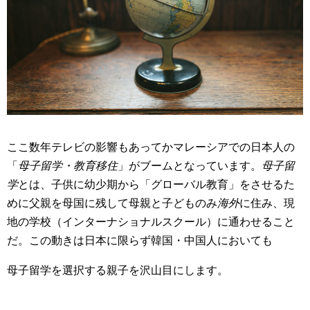
ここ数年テレビの影響もあってかマレーシアでの日本人の
「
母子留学・教育移住
」がブームとなっています。
母子留
学
とは、子供に幼少期から「グローバル教育」をさせるた
めに父親を母国に残して母親と子どものみ
海外
に住み、現
地の学校（インターナショナルスクール）に通わせること
だ。この動きは日本に限らず韓国・中国人においても
母子留学を選択する親子を沢山目にします。