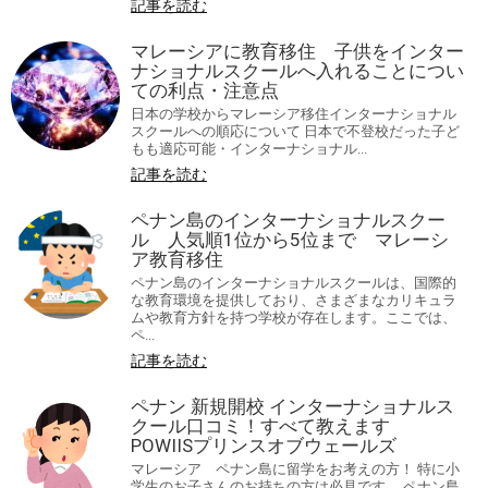
記事を読む
マレーシアに教育移住 子供をインター
ナショナルスクールへ入れることについ
ての利点・注意点
日本の学校からマレーシア移住インターナショナル
スクールへの順応について 日本で不登校だった子ど
もも適応可能・インターナショナル...
記事を読む
ペナン島のインターナショナルスクー
ル 人気順1位から5位まで マレーシ
ア教育移住
ペナン島のインターナショナルスクールは、国際的
な教育環境を提供しており、さまざまなカリキュラ
ムや教育方針を持つ学校が存在します。ここでは、
ペ...
記事を読む
ペナン 新規開校 インターナショナルス
クール口コミ！すべて教えます
POWIISプリンスオブウェールズ
マレーシア ペナン島に留学をお考えの方！ 特に小
学生のお子さんのお持ちの方は必見です。 ペナン島