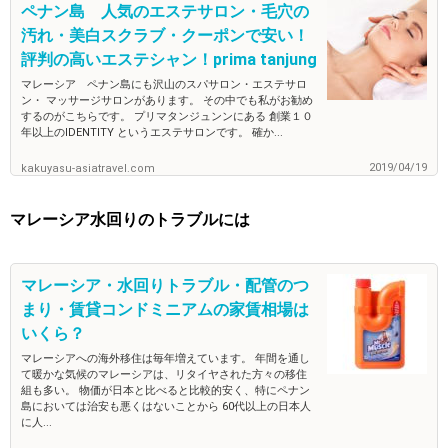
ペナン島 人気のエステサロン・毛穴の
汚れ・美白スクラブ・クーポンで安い！
評判の高いエステシャン！prima tanjung
マレーシア ペナン島にも沢山のスパサロン・エステサロ
ン・ マッサージサロンがあります。 その中でも私がお勧め
するのがこちらです。 プリマタンジュンンにある 創業１０
年以上のIDENTITY というエステサロンです。 確か...
2019/04/19
kakuyasu-asiatravel.com
マレーシア水回りのトラブルには
マレーシア・水回りトラブル・配管のつ
まり・賃貸コンドミニアムの家賃相場は
いくら？
マレーシアへの海外移住は毎年増えています。 年間を通し
て暖かな気候のマレーシアは、リタイヤされた方々の移住
組も多い。 物価が日本と比べると比較的安く、特にペナン
島においては治安も悪くはないことから 60代以上の日本人
に人...