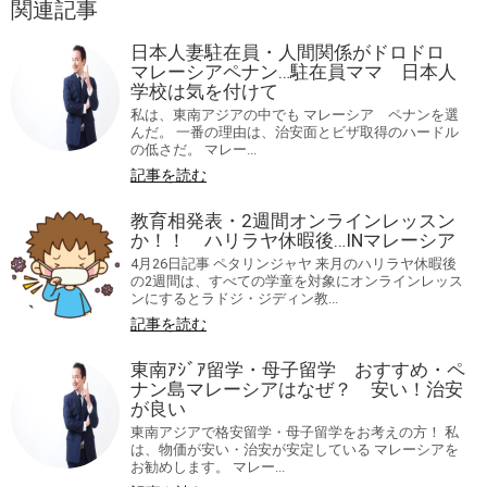
関連記事
日本人妻駐在員・人間関係がドロドロ
マレーシアペナン…駐在員ママ 日本人
学校は気を付けて
私は、東南アジアの中でも マレーシア ペナンを選
んだ。 一番の理由は、治安面とビザ取得のハードル
の低さだ。 マレー...
記事を読む
教育相発表・2週間オンラインレッスン
か！！ ハリラヤ休暇後…INマレーシア
4月26日記事 ペタリンジャヤ 来月のハリラヤ休暇後
の2週間は、すべての学童を対象にオンラインレッス
ンにするとラドジ・ジディン教...
記事を読む
東南ｱｼﾞｱ留学・母子留学 おすすめ・ペ
ナン島マレーシアはなぜ？ 安い！治安
が良い
東南アジアで格安留学・母子留学をお考えの方！ 私
は、物価が安い・治安が安定している マレーシアを
お勧めします。 マレー...