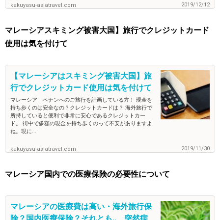
2019/12/12
kakuyasu-asiatravel.com
マレーシアスキミング被害大国】旅行でクレジットカード
使用は気を付けて
【マレーシアはスキミング被害大国】旅
行でクレジットカード使用は気を付けて
マレーシア ペナンへのご旅行を計画している方！ 現金を
持ち歩くのは安全なの？クレジットカードは？ 海外旅行で
所持していると便利で非常に安心であるクレジットカー
ド。 街中で多額の現金を持ち歩くのって不安がありますよ
ね。現に...
2019/11/30
kakuyasu-asiatravel.com
マレーシア国内での医療保険の必要性について
マレーシアの医療費は高い・海外旅行保
険？国内医療保険？それとも‥ 突然病