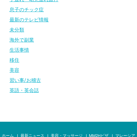
息子のチック症
最新のテレビ情報
未分類
海外で副業
生活事情
移住
美容
習い事/お稽古
英語・英会話
ホーム
最新ニュース
美容・マッサージ
MM2Hビザ
マレーシア