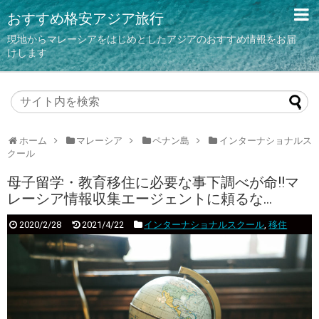
おすすめ格安アジア旅行
現地からマレーシアをはじめとしたアジアのおすすめ情報をお届
けします
ホーム
マレーシア
ペナン島
インターナショナルス
クール
母子留学・教育移住に必要な事下調べが命!!マ
レーシア情報収集エージェントに頼るな…
2020/2/28
2021/4/22
インターナショナルスクール
,
移住