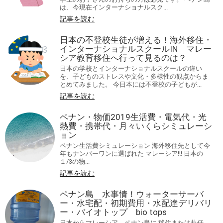
は、今現在インターナショナルスク...
記事を読む
日本の不登校生徒が増える！海外移住・
インターナショナルスクールIN マレー
シア教育移住へ行って見るのは？
日本の学校とインターナショナルスクールの違い
を、子どものストレスや文化・多様性の観点からま
とめてみました。 今日本には不登校の子どもが...
記事を読む
ペナン・物価2019生活費・電気代・光
熱費・携帯代・月々いくらシミュレーシ
ョン
ペナン生活費シミュレーション 海外移住先として今
年もナンバーワンに選ばれた マレーシア‼! 日本の
１/3の物...
記事を読む
ペナン島 水事情！ウォーターサーバ
ー・水宅配・初期費用・水配達デリバリ
ー・バイオトップ bio tops
日本からマレーシア ペナン島に 移住または赴任、